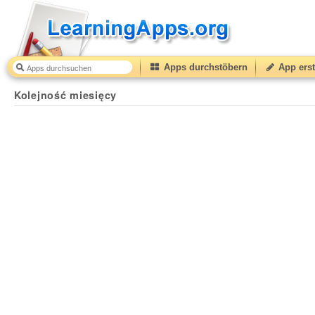
Apps durchstöbern
App erst
Kolejność miesięcy
44
(from
10
to
50
) based on
11
rat
Kolejność miesięcy