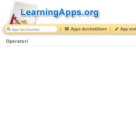
Apps durchstöbern
App erst
Operatori