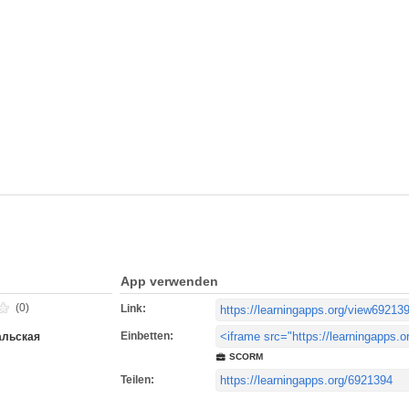
App verwenden
(0)
Link:
Einbetten:
альская
SCORM
Teilen: