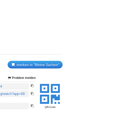
merken in "Meine Sachen"
Problem melden
QR-Code