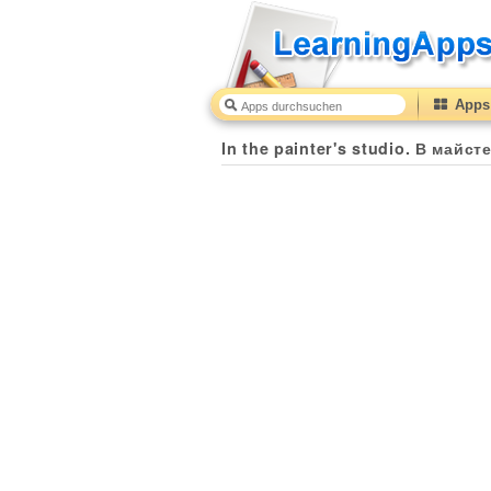
Apps 
In the painter's studio. В майс