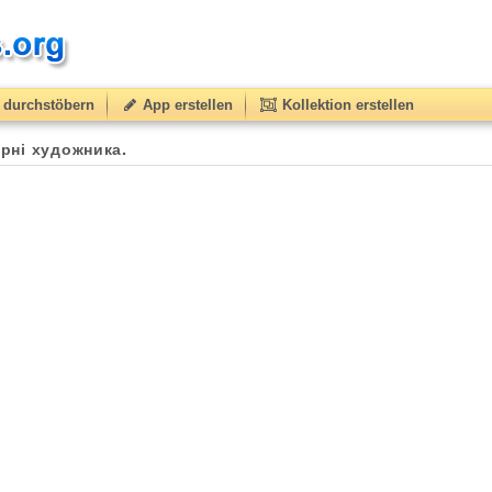
durchstöbern
App erstellen
Kollektion erstellen
терні художника.