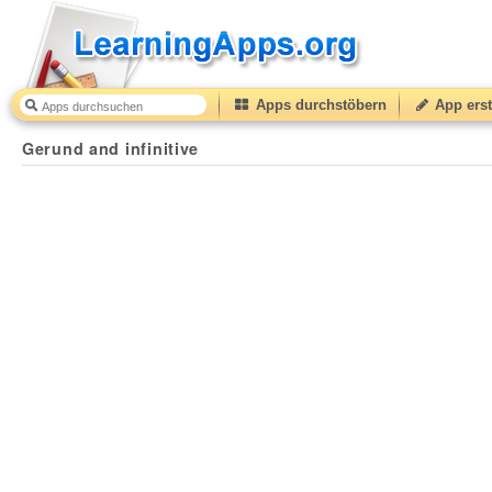
Apps durchstöbern
App erst
Gerund and infinitive