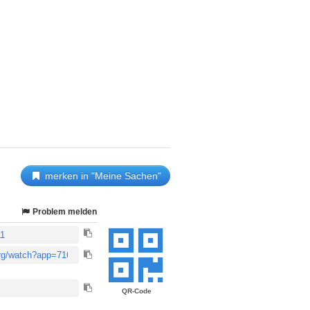
merken in "Meine Sachen"
Problem melden
QR-Code