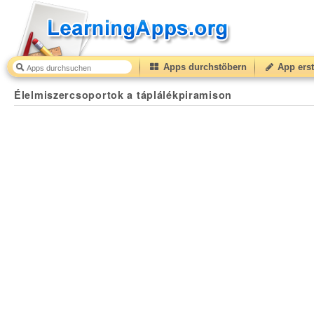
Apps durchstöbern
App erst
Élelmiszercsoportok a táplálékpiramison