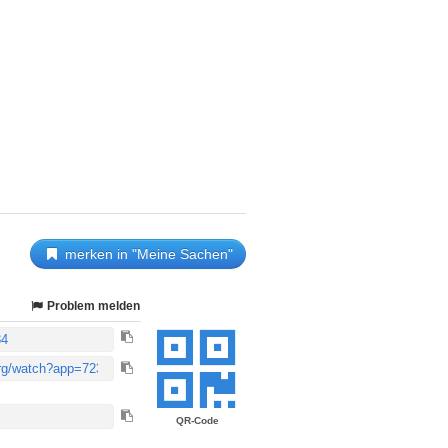
merken in "Meine Sachen"
Problem melden
QR-Code