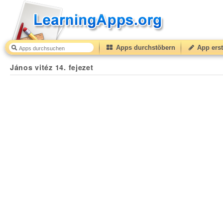
Apps durchstöbern
App erst
János vitéz 14. fejezet