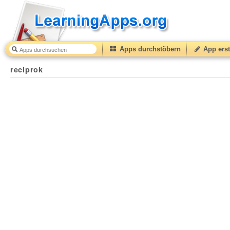
Apps durchstöbern
App erst
reciprok