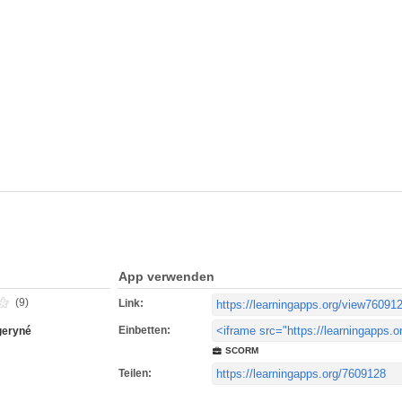
App verwenden
(9)
Link:
Einbetten:
geryné
SCORM
Teilen: