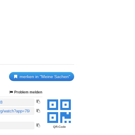
merken in "Meine Sachen"
Problem melden
QR-Code