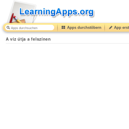
Apps durchstöbern
App erst
A víz útja a felszínen