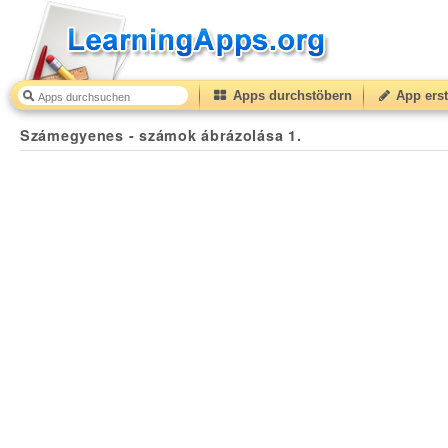
Apps durchstöbern
App erst
Számegyenes - számok ábrázolása 1.