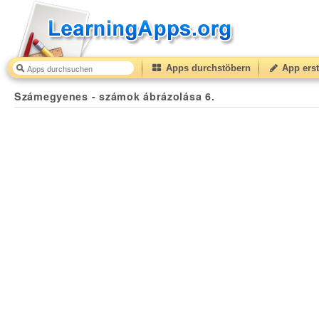
Apps durchstöbern
App erst
Számegyenes - számok ábrázolása 6.