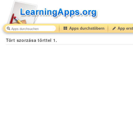
Apps durchstöbern
App erst
Tört szorzása törttel 1.