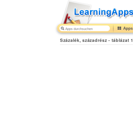
Apps 
Százalék, századrész - táblázat 1