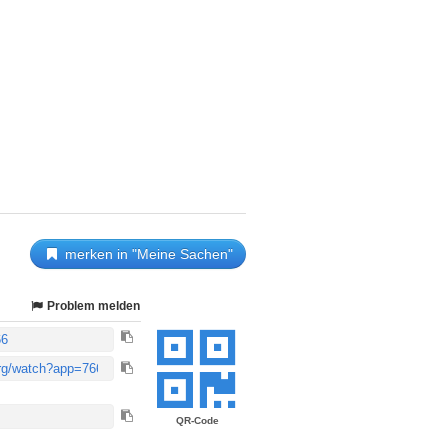
merken in "Meine Sachen"
Problem melden
QR-Code