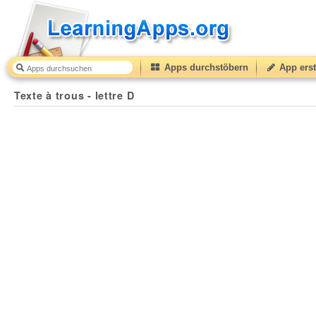
Apps durchstöbern
App erst
Texte à trous - lettre D