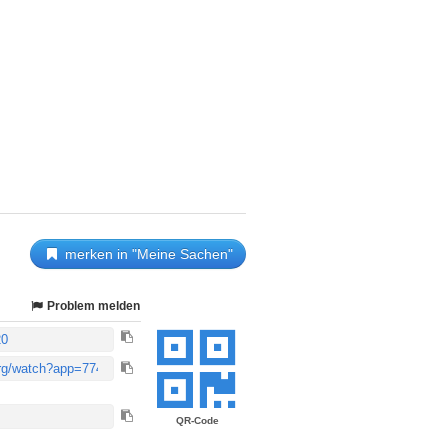
merken in "Meine Sachen"
Problem melden
QR-Code