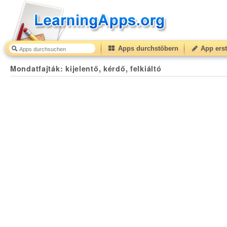
Apps durchstöbern
App erst
Mondatfajták: kijelentő, kérdő, felkiáltó