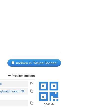
merken in "Meine Sachen"
Problem melden
QR-Code