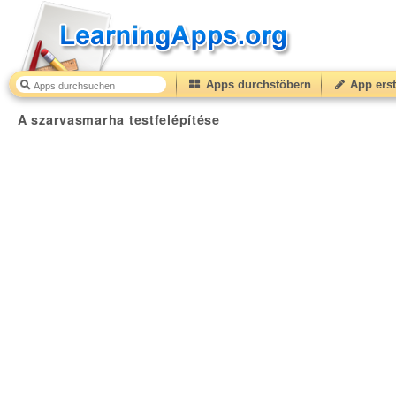
Apps durchstöbern
App erst
A szarvasmarha testfelépítése