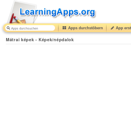
Apps durchstöbern
App erst
Mátrai képek - Képek/népdalok