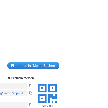
merken in "Meine Sachen"
Problem melden
QR-Code