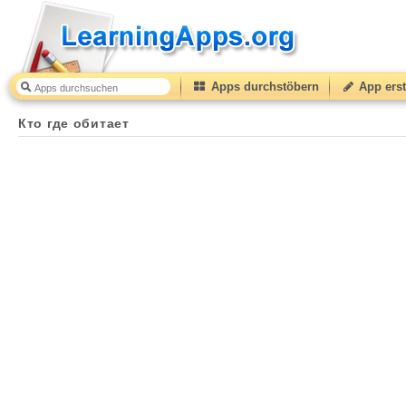
Apps durchstöbern
App erst
Кто где обитает