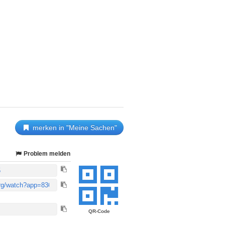
merken in "Meine Sachen"
Problem melden
QR-Code