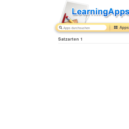
Apps 
Satzarten 1
40
(from
10
to
50
) based on
3
ratings.
Satzarten 1