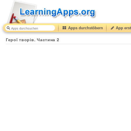
Apps durchstöbern
App erst
Герої творів. Частина 2