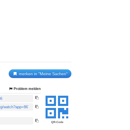
merken in "Meine Sachen"
Problem melden
QR-Code