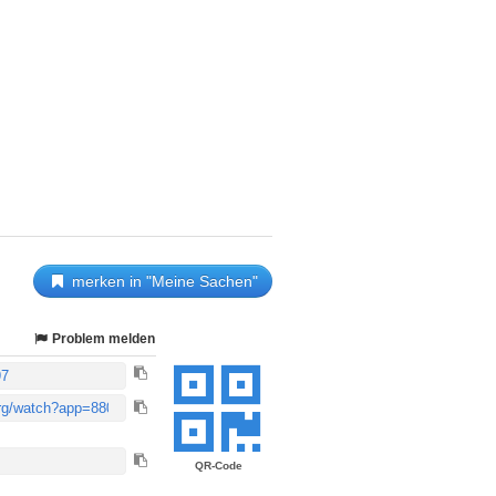
merken in "Meine Sachen"
Problem melden
QR-Code