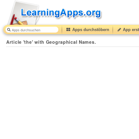
Apps durchstöbern
App erst
Article 'the' with Geographical Names.
50
(from
10
to
5
Article 'the' with Geographical Names.