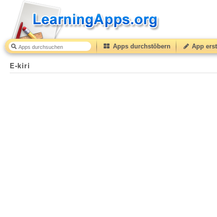
Apps durchstöbern
App erst
E-kiri