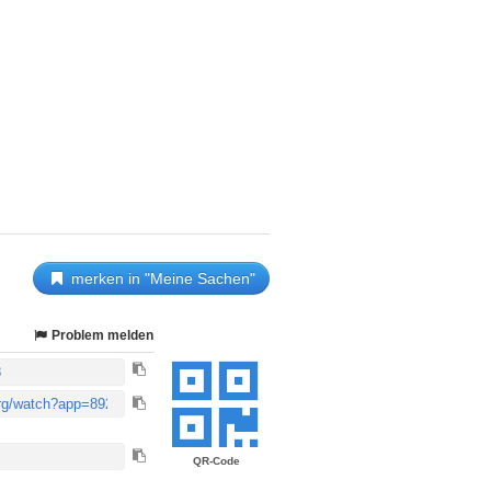
merken in "Meine Sachen"
Problem melden
QR-Code