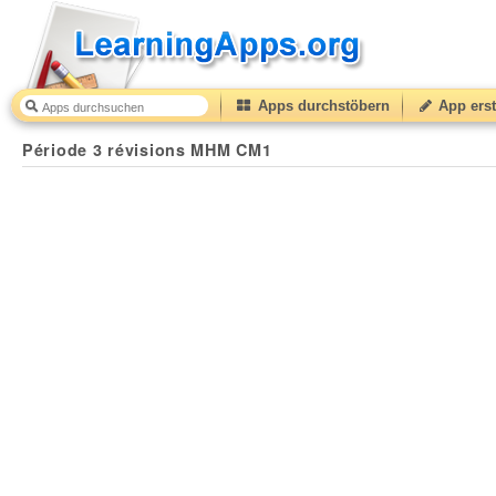
Apps durchstöbern
App erst
Période 3 révisions MHM CM1
36
(from
10
to
50
) bas
Période 3 révisions MHM CM1