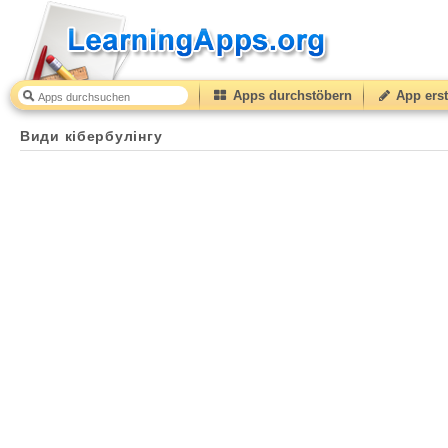
Apps durchstöbern
App erst
Види кібербулінгу
45
(from
10
to
50
) based on
2
ratin
Види кібербулінгу