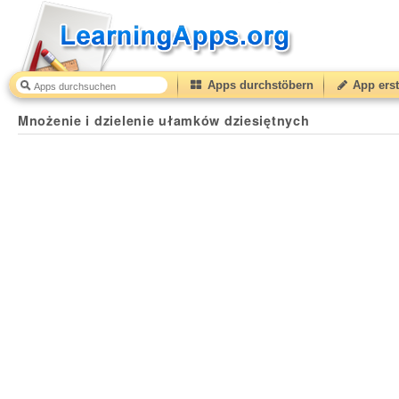
Apps durchstöbern
App erst
Mnożenie i dzielenie ułamków dziesiętnych
50
(from
1
Mnożenie i dzielenie ułamków dziesiętnych