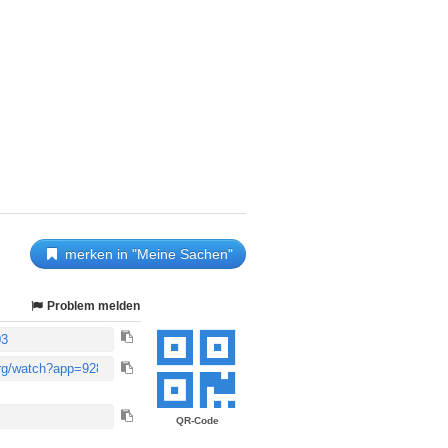
merken in "Meine Sachen"
Problem melden
QR-Code