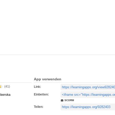
App verwenden
(41)
Link:
Einbetten:
eborska
SCORM
Teilen: