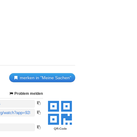
merken in "Meine Sachen"
Problem melden
QR-Code