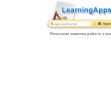
Apps 
Початкові навички роботи з комп'ютером (2 клас)
3
Початкові навички роботи з ко