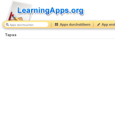
Apps durchstöbern
App erst
Tapas