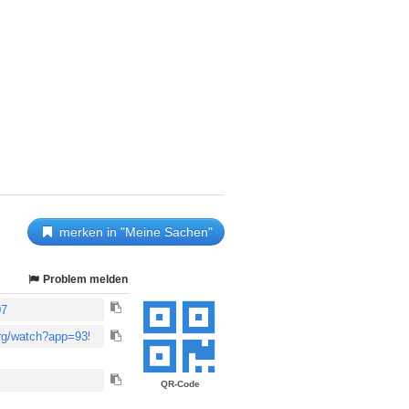
merken in "Meine Sachen"
Problem melden
QR-Code