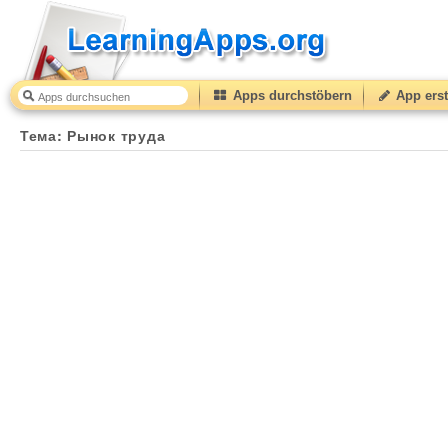
Apps durchstöbern
App erst
Тема: Рынок труда