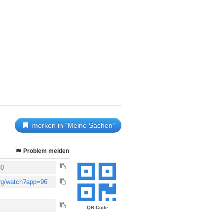
merken in "Meine Sachen"
Problem melden
QR-Code