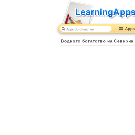
Apps 
Водното богатство на Северна