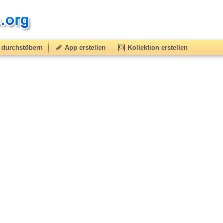
durchstöbern
App erstellen
Kollektion erstellen
atings.