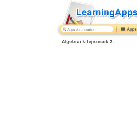
Apps 
Algebrai kifejezések 2.
50
(from
10
to
50
) based on
2
r
Algebrai kifejezések 2.