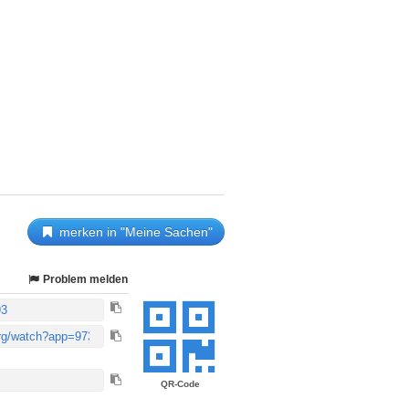
merken in "Meine Sachen"
Problem melden
QR-Code