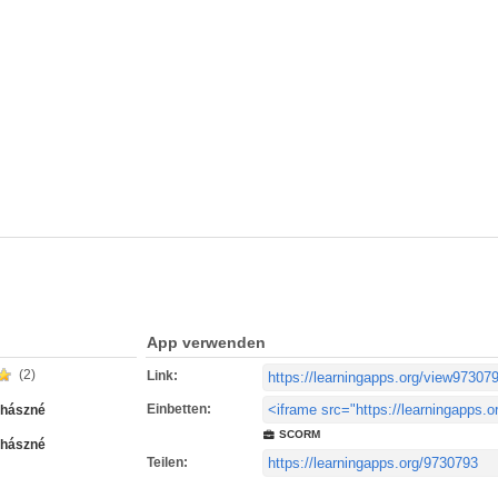
App verwenden
(2)
Link:
Einbetten:
uhászné
SCORM
uhászné
Teilen: