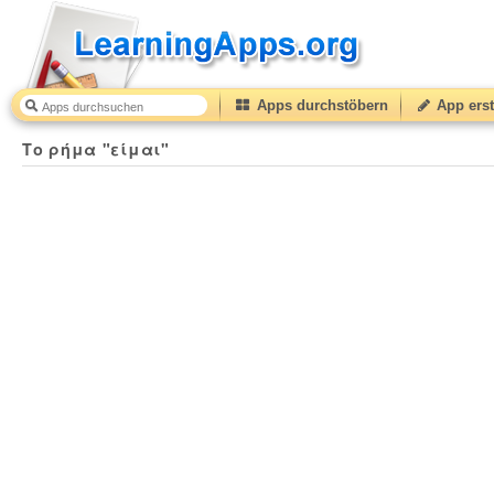
Apps durchstöbern
App erst
Το ρήμα "είμαι"