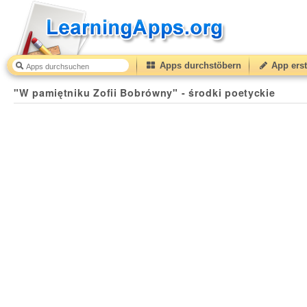
Apps durchstöbern
App erst
"W pamiętniku Zofii Bobrówny" - środki poetyckie