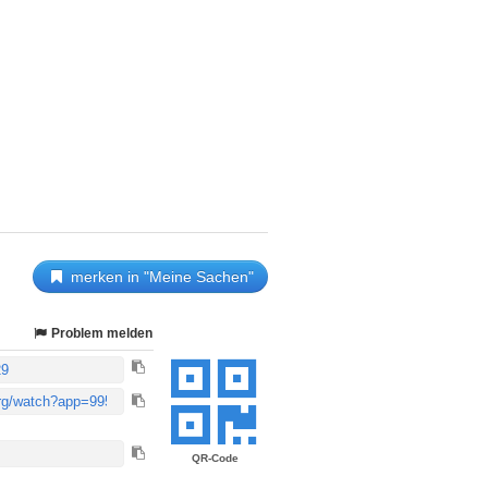
merken in "Meine Sachen"
Problem melden
QR-Code