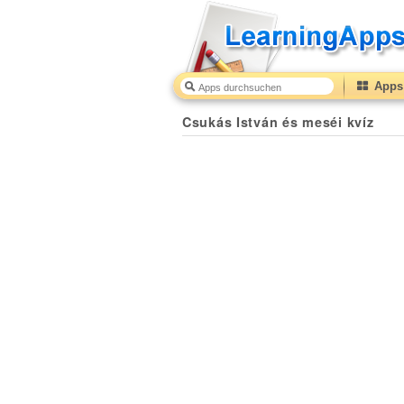
Apps 
Csukás István és meséi kvíz