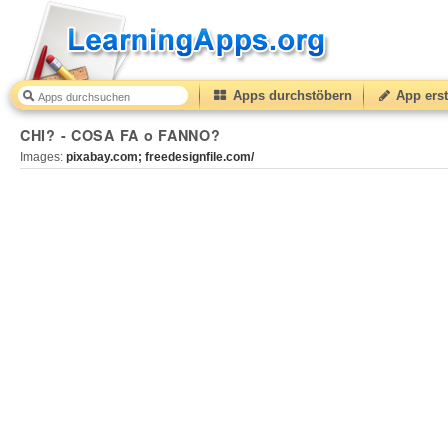
Apps durchstöbern
App erst
CHI? - COSA FA o FANNO?
Images:
pixabay.com;
freedesignfile.com/