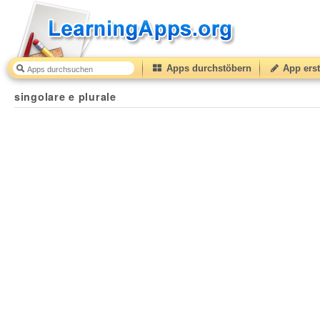
Apps durchstöbern
App erst
singolare e plurale
34
(from
10
to
50
) based on
5
ratin
singolare e plurale