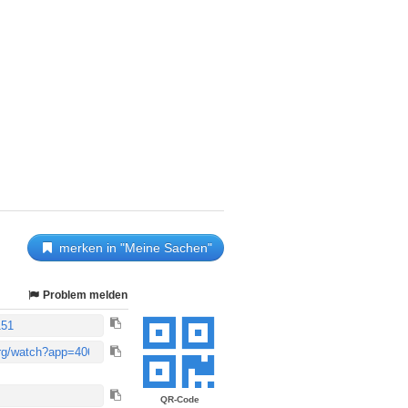
merken in "Meine Sachen"
Problem melden
QR-Code