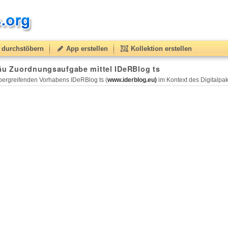
durchstöbern
App erstellen
Kollektion erstellen
 äu Zuordnungsaufgabe mittel IDeRBlog ts
ergreifenden Vorhabens IDeRBlog ts (
www.iderblog.eu)
im Kontext des Digitalpakt