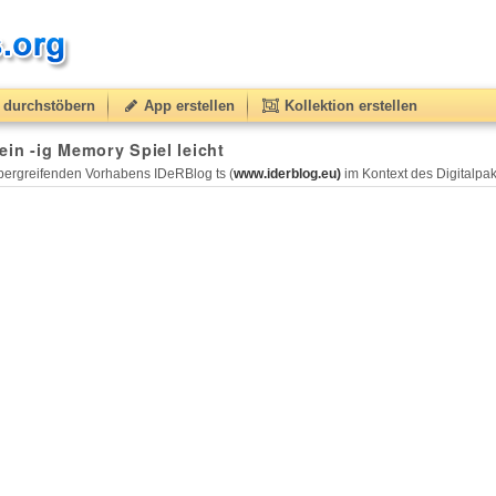
durchstöbern
App erstellen
Kollektion erstellen
ein -ig Memory Spiel leicht
ergreifenden Vorhabens IDeRBlog ts (
www.iderblog.eu)
im Kontext des Digitalpakt