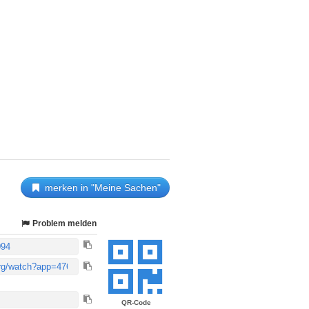
merken in "Meine Sachen"
Problem melden
QR-Code