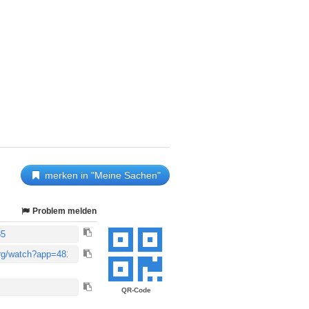
merken in "Meine Sachen"
Problem melden
QR-Code