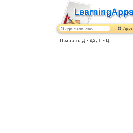
Apps 
Правапіс Д - ДЗ, Т - Ц.