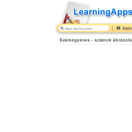
Apps 
Számegyenes - számok ábrázolá