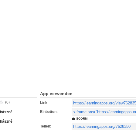
App verwenden
(0)
Link:
Einbetten:
uhászné
SCORM
uhászné
Teilen: