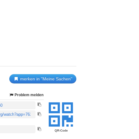
merken in "Meine Sachen"
Problem melden
QR-Code