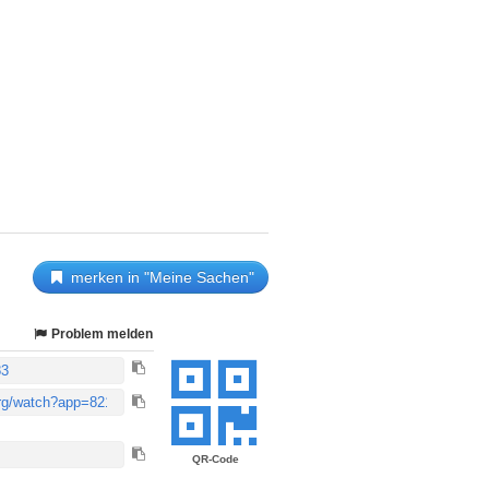
merken in "Meine Sachen"
Problem melden
QR-Code